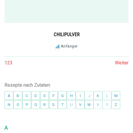
CHILIPULVER
Anfänger
1
2
3
Weiter
Rezepte nach Zutaten:
A
B
C
D
E
F
G
H
I
J
K
L
M
N
O
P
Q
R
S
T
U
V
W
X
Y
Z
A