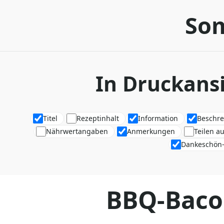
So
In Druckansi
Titel
Rezeptinhalt
Information
Beschr
Nährwertangaben
Anmerkungen
Teilen a
Dankeschön-
BBQ-Baco