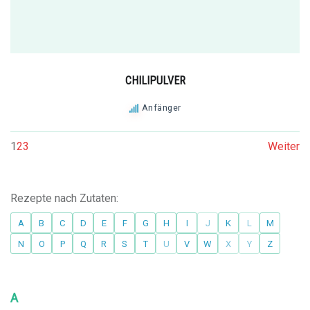
CHILIPULVER
Anfänger
1
2
3
Weiter
Rezepte nach Zutaten:
A
B
C
D
E
F
G
H
I
J
K
L
M
N
O
P
Q
R
S
T
U
V
W
X
Y
Z
A