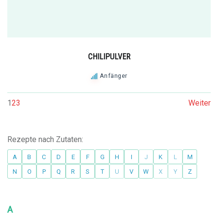
CHILIPULVER
Anfänger
1
2
3
Weiter
Rezepte nach Zutaten:
A
B
C
D
E
F
G
H
I
J
K
L
M
N
O
P
Q
R
S
T
U
V
W
X
Y
Z
A